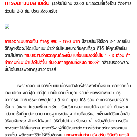
การออกแบบลายเซ็น
(รอรับไม่เกิน 22.00 น.ของวันที่แจ้งโอน ต้องการ
ด่วนใน 2-3 ชม.โปรดแจ้งอ.ครับ)
การออกแบบลายเซ็น ค่าครู 990 - 1990 บาท
มีลายเซ็นให้เลือก 2-4 ลายเซ็น
ดีที่สุดหรือจะให้อ.เน้นๆแนะนำว่าอันไหนเหมาะกับคุณที่สุด ก็ได้ ให้คุณฝึกเซ็น
ตามไม่ยาก
“รับประกันว่าชีวิตคุณต้องเริ่ม เปลี่ยนแปลงดีขึ้นใน 1 - 3 เดือน ถ้า
ทำตามที่แนะนำแล้วไม่ดีขึ้น คืนเงินค่าครูคุณทั้งหมด 100%”
กล้ารับรองเพราะ
มั่นใจในสรรพวิชาครูบาอาจารย์
เพราะออกแบบลายเซ็นแบบนี้ครบศาสตร์สรรพวิชาทั้งหมด ถอดจากวัน
เดือนปีเกิด ลึกที่สุด ดีที่สุด มาเป็นลายเซ็นคุณ รวมถึงขอพรเทพเทวา ครู
อาจารย์ วิทยาธรองค์พ่อปู่ฤาษี 9 หน้า ฤาษี 108 รวม ถึงการครอบครูลาย
เซ็น จาลึกลงแก่นของพื้นดวงชะตา รับบริการออกแบบได้ตลอดไม่จำกัดเพราะ
ได้ลายเซ็นที่ถูกต้องตามมาตรฐานระดับสูง ท่านที่ขอรับลายเซ็นจะได้รับเคล็ดลับ
วิธีขอเงินพระ จันทร์ได้ผลกว่าวิธีทั่วไปด้วยครับเหมาะสำหรับผู้ที่ต้องการปรับ
ดวงชะตาให้ดีขึ้นทุกคน ทุกอาชีพ ผู้ที่มีปัญหาต้องการใช้ศาสตร์การออกแบบ
ลายเซ็น พลิกชะตาชีวิตให้ดีขึ้นชัดเจน
นอกจากนั้นท่าน ยังได้รับ วิธีเสริมบารมี