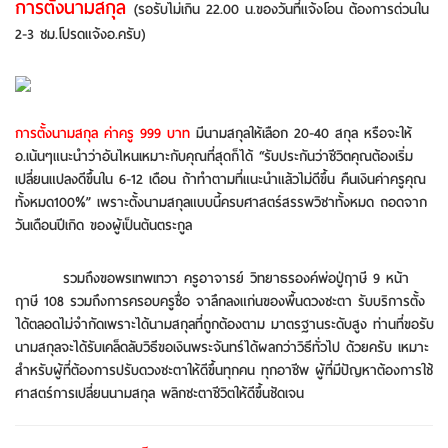
การตั้งนามสกุล
(รอรับไม่เกิน 22.00 น.ของวันที่แจ้งโอน ต้องการด่วนใน
2-3 ชม.โปรดแจ้งอ.ครับ)
การตั้งนามสกุล ค่าครู 999 บาท
มีนามสกุลให้เลือก 20-40 สกุล หรือจะให้
อ.เน้นๆแนะนำว่าอันไหนเหมาะกับคุณที่สุดก็ได้ “รับประกันว่าชีวิตคุณต้องเริ่ม
เปลี่ยนแปลงดีขึ้นใน 6-12 เดือน ถ้าทำตามที่แนะนำแล้วไม่ดีขึ้น คืนเงินค่าครูคุณ
ทั้งหมด100%” เพราะตั้งนามสกุลแบบนี้ครบศาสตร์สรรพวิชาทั้งหมด ถอดจาก
วันเดือนปีเกิด ของผู้เป็นต้นตระกูล
รวมถึงขอพรเทพเทวา ครูอาจารย์ วิทยาธรองค์พ่อปู่ฤาษี 9 หน้า
ฤาษี 108 รวมถึงการครอบครูชื่อ จาลึกลงแก่นของพื้นดวงชะตา รับบริการตั้ง
ได้ตลอดไม่จำกัดเพราะได้นามสกุลที่ถูกต้องตาม มาตรฐานระดับสูง ท่านที่ขอรับ
นามสกุลจะได้รับเคล็ดลับวิธีขอเงินพระจันทร์ได้ผลกว่าวิธีทั่วไป ด้วยครับ เหมาะ
สำหรับผู้ที่ต้องการปรับดวงชะตาให้ดีขึ้นทุกคน ทุกอาชีพ ผู้ที่มีปัญหาต้องการใช้
ศาสตร์การเปลี่ยนนามสกุล พลิกชะตาชีวิตให้ดีขึ้นชัดเจน