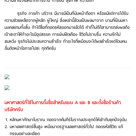
ความสำเร็จในหน้าที่การงาน การเงิน สุขภาพ ความรัก
ธุรกิจ การค้า บริวาร มีบารมีเป็นที่นับหน้าถือตา หรือแม้แต่การได้รับ
ความช่วยเหลือจากผู้หลัก ผู้ใหญ่ สิ่งเหล่านี้ล้วนเป็นผลมาจาก นามที่เป็นมหา
มงคลแทบทั้งสิ้น ถ้าได้ชื่อที่ถอดรหัสออกมาแล้วได้ ค่าที่ไม่ดีก็สามารถส่งผลถึง
เจ้าชะตาให้ทำอะไรมีอุปสรรค การเงินฝืดเคือง ชีวิตไม่ราบรื่น ความรักไม่
สมหวัง ธุรกิจไม่ประสบความสำเร็จ ทำอะไรที่เหมือนจะได้ผลสำเร็จแต่โดนคน
อื่นตัดหน้าโอกาสไปซะ ทุกทีครับ
มหาศาสตร์ที่ใช้ในการตั้งชื่อสำหรับแบบ A และ B และตั้งชื่อร้านค้า
บริษัทครับ
หลักมหาทักษาโบราณ ถอดจากคัมภีร์โบราณประยุกต์ให้เข้ากับยุคปัจจุบัน
มหาเลขศาสตร์ชั้นสูง เหนือมาตรฐานเลขศาสตร์ทั่วไป ถอดรหัสชีวิต แก้
กรรมอย่างละเอียด