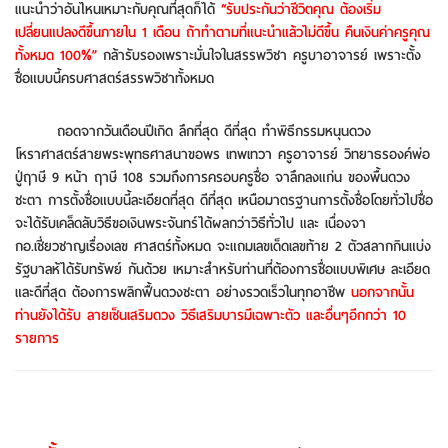
แนะนำว่าอันไหนเหมาะกับคุณที่สุดก็ได้
“รับประกันว่าชีวิตคุณ ต้องเริ่ม
เปลี่ยนแปลงดีขึ้นภายใน 1 เดือน ถ้าทำตามที่แนะนำแล้วไม่ดีขึ้น คืนเงินค่าครูคุณ
ทั้งหมด 100%”
กล้ารับรองเพราะมั่นใจในสรรพวิชา ครูบาอาจารย์ เพราะตั้ง
ชื่อแบบนี้ครบศาสตร์สรรพวิชาทั้งหมด
ถอดจากวันเดือนปีเกิด ลึกที่สุด ดีที่สุด ทำพิธีกรรมหนุนดวง
โหราศาสตร์สายพระพุทธศาสนาขอพร เทพเทวา ครูอาจารย์ วิทยาธรองค์พ่อ
ปู่ฤาษี 9 หน้า ฤาษี 108 รวมถึงการครอบครูชื่อ จาลึกลงแก่น ของพื้นดวง
ชะตา การตั้งชื่อแบบนี้ละเอียดที่สุด ดีที่สุด เหนือมาตรฐานการตั้งชื่อโดยทั่วไปชื่อ
จะได้รับเคล็ดลับวิธีขอเงินพระจันทร์ได้ผลกว่าวิธีทั่วไป และ เนื่องจา
กอ.เชี่ยวชาญเรื่องเลข ศาสตร์ทั้งหมด จะแถมเลขเด็ดเลขท้าย 2 ตัวสลากกินแบ่ง
รัฐบาลห้ได้รับทรัพย์ กันด้วย เหมาะสำหรับท่านที่ต้องการชื่อแบบพิเศษ ละเอียด
และดีที่สุด ต้องการพลิกฟื้นดวงชะตา อย่างรวดเร็วในทุกอาชีพ
นอกจากนั้น
ท่านยังได้รับ ลายเซ็นเสริมดวง วิธีเสริมบารมีเฉพาะตัว และอื่นๆอีกกว่า 10
รายการ