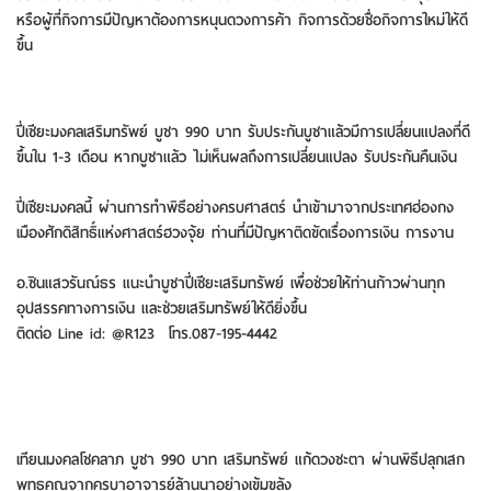
หรือผู้ที่กิจการมีปัญหาต้องการหนุนดวงการค้า กิจการด้วยชื่อกิจการใหม่ให้ดี
ขึ้น
ปี่เซียะมงคลเสริมทรัพย์ บูชา 990 บาท รับประกันบูชาแล้วมีการเปลี่ยนแปลงที่ดี
ขึ้นใน 1-3 เดือน หากบูชาแล้ว ไม่เห็นผลถึงการเปลี่ยนแปลง รับประกันคืนเงิน
ปี่เซียะมงคลนี้ ผ่านการทำพิธีอย่างครบศาสตร์ นำเข้ามาจากประเทศฮ่องกง
เมืองศักดิสิทธิ์แห่งศาสตร์ฮวงจุ้ย ท่านที่มีปัญหาติดขัดเรื่องการเงิน การงาน
อ.ซินแสวรันณ์ธร แนะนำบูชาปี่เซียะเสริมทรัพย์ เพื่อช่วยให้ท่านก้าวผ่านทุก
อุปสรรคทางการเงิน และช่วยเสริมทรัพย์ให้ดียิ่งขึ้น
ติดต่อ Line id: @R123 โทร.087-195-4442
เทียนมงคลโชคลาภ บูชา 990 บาท เสริมทรัพย์ แก้ดวงชะตา ผ่านพิธีปลุกเสก
พุทธคุณจากครูบาอาจารย์ล้านนาอย่างเข้มขลัง