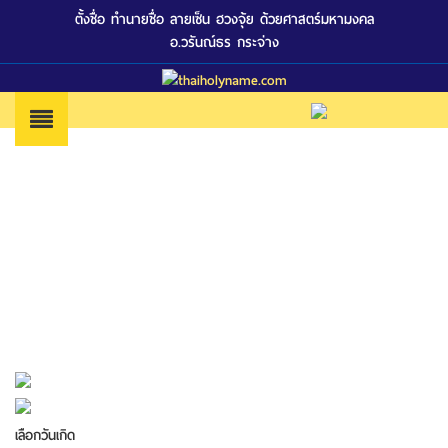
ตั้งชื่อ ทำนายชื่อ ลายเซ็น ฮวงจุ้ย ด้วยศาสตร์มหามงคล
อ.วรันณ์ธร กระจ่าง
เลือกวันเกิด