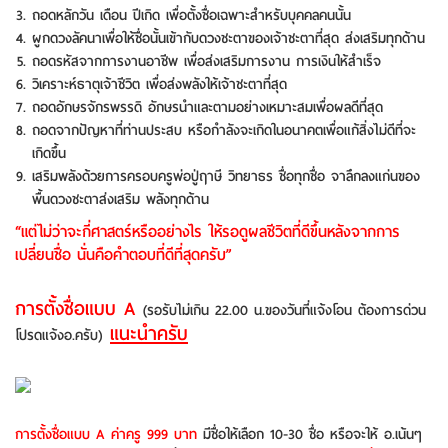
ถอดหลักวัน เดือน ปีเกิด เพื่อตั้งชื่อเฉพาะสำหรับบุคคลคนนั้น
ผูกดวงลัคนาเพื่อให้ชื่อนั้นเข้ากับดวงชะตาของเจ้าชะตาที่สุด ส่งเสริมทุกด้าน
ถอดรหัสจากการงานอาชีพ เพื่อส่งเสริมการงาน การเงินให้สำเร็จ
วิเคราะห์ธาตุเจ้าชีวิต เพื่อส่งพลังให้เจ้าชะตาที่สุด
ถอดอักษรจักรพรรดิ อักษรนำและตามอย่างเหมาะสมเพื่อผลดีที่สุด
ถอดจากปัญหาที่ท่านประสบ หรือกำลังจะเกิดในอนาคตเพื่อแก้สิ่งไม่ดีที่จะ
เกิดขึ้น
เสริมพลังด้วยการครอบครูพ่อปู่ฤาษี วิทยาธร ชื่อทุกชื่อ จาลึกลงแก่นของ
พื้นดวงชะตาส่งเสริม พลังทุกด้าน
“แต่ไม่ว่าจะกี่ศาสตร์หรืออย่างไร ให้รอดูผลชีวิตที่ดีขึ้นหลังจากการ
เปลี่ยนชื่อ นั่นคือคำตอบที่ดีที่สุดครับ”
การตั้งชื่อแบบ A
(รอรับไม่เกิน 22.00 น.ของวันที่แจ้งโอน ต้องการด่วน
แนะนำครับ
โปรดแจ้งอ.ครับ)
การตั้งชื่อแบบ A ค่าครู 999 บาท
มีชื่อให้เลือก 10-30 ชื่อ หรือจะให้ อ.เน้นๆ