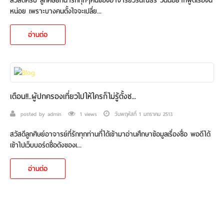
สวัสดีครับ ลูกศิษย์ที่น่ารักทุกๆคนของอาจารย์วรันณ์ธร วันนี้อยากพูดเรื่องนี้
หน่อย เพราะบางคนตั้งใจจะเปลี่ย...
อ่านต่อ
เตือน!!..ผู้ปกครองเที่ยวไปให้ใครก็ไม่รู้ตั้งช...
posted by admin
1 views
วันพฤหัสที่ 1 มกราคม 2513
สวัสดีลูกศิษย์อาจารย์ที่รักทุกท่านที่ได้เข้ามาอ่านศึกษาข้อมูลเรื่องชื่อ พอดีได้
เข้าไปเว็บบอร์ดชื่อดังของเ...
อ่านต่อ