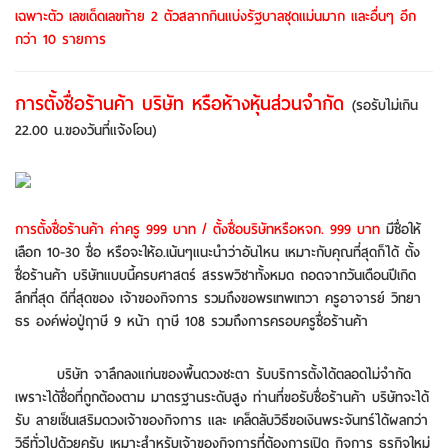
เฉพาะตัว เลขเด็ดเลขท้าย 2 ตัวสลากกินแบ่งรัฐบาลชุดแม่นมาก และอื่นๆ อีก
กว่า 10 รายการ
การตั้งชื่อร้านค้า บริษัท หรือห้างหุ้นส่วนจำกัด
(รอรับไม่เกิน
22.00 น.ของวันที่แจ้งโอน)
การตั้งชื่อร้านค้า ค่าครู 999 บาท / ตั้งชื่อบริษัทหรือหจก. 999 บาท
มีชื่อให้
เลือก 10-30 ชื่อ หรือจะให้อ.เน้นๆแนะนำว่าอันไหน เหมาะกับคุณที่สุดก็ได้ ตั้ง
ชื่อร้านค้า บริษัทแบบนี้ครบศาสตร์ สรรพวิชาทั้งหมด ถอดจากวันเดือนปีเกิด
ลึกที่สุด ดีที่สุดของ เจ้าของกิจการ รวมถึงขอพรเทพเทวา ครูอาจารย์ วิทยา
ธร องค์พ่อปู่ฤาษี 9 หน้า ฤาษี 108 รวมถึงการครอบครูชื่อร้านค้า
บริษัท จาลึกลงแก่นของพื้นดวงชะตา รับบริการตั้งได้ตลอดไม่จำกัด
เพราะได้ชื่อที่ถูกต้องตาม มาตรฐานระดับสูง ท่านที่ขอรับชื่อร้านค้า บริษัทจะได้
รับ ลายเซ็นเสริมดวงเจ้าของกิจการ และ เคล็ดลับวิธีขอเงินพระจันทร์ได้ผลกว่า
วิธีทั่วไปด้วยครับ เหมาะสำหรับเจ้าของกิจการที่ต้องการเปิด กิจการ ธุรกิจใหม่