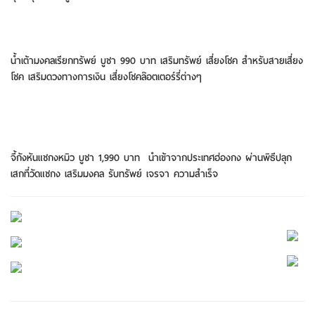
น้ำเต้ามงคลเรียกทรัพย์ บูชา 990 บาท เสริมทรัพย์ เสี่ยงโชค สำหรับสายเสี่ยง
โชค เสริมดวงทางการเงิน เสี่ยงโชคล๊อตเตอร์รี่ต่างๆ
จี้กังหันแชกงหมิว บูชา 1,990 บาท นำเข้าจากประเทศฮ่องกง ผ่านพิธีปลุก
เสกที่วัดแชกง เสริมมงคล รับทรัพย์ เจรจา ความสำเร็จ