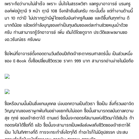
เพราะถือว่างานไม่สำเร็จ เพราะ มั่นใจในสรรพวิชา แลครูบาอาจารย์ บรมครู
องค์พ่อปู่ฤาษี 9 หน้า ฤาษี 108 จึงกล้ายืนยันครับ กระนั้นตั้ง แต่ทำงานด้านนี้
มา 10 กว่าปี ไม่ปรากฏว่ามีผู้ใดขอรับเงินค่าครูคืนเลย และดีขึ้นกันทุกท่าน ดี
มากดีน้อย แล้วแต่กำลังบุญของเก่าเป็นทุนเดิมของแต่ละท่านช่วยหนุนนำด้วย
ครับ ท่านสามารถรู้จักอาจารย์ เพิ่ม เติมได้โดยดูจาก ประวัติและผลงานขอ
งอ.วรันณ์ธร ครับผม
ชื่อใหม่ที่อาจารย์ตั้งถอดตามวันเดือนปีเกิดเจ้าชะตาครบศาสตร์นั้น เป็นส่วนหนึ่ง
ของ E-Book ตั้งชื่อเปลี่ยนชีวิตรวย ราคา 999 บาท สามารถอ่านง่ายในมือถือ
ชื่อหรือนามนั้นเป็นสิ่งแทนบุคคล บ่งบอกความเป็นตัวเรา ชื่อเป็น สิ่งที่รวมเอาจิต
วิญญาณของเราผูกพันกันอย่างแยกกันไม่ออก ชื่อนั้นสามารถดลบันดาลความ
สุข ทุกข์ ของเจ้าชะตาได้ ตามแต่ ชื่อนั้นจะถอดรหัสนามแห่งชีวิตมาได้เช่นไร ถ้า
ถอดรหัสได้ชื่อที่ดี แล้ว ชื่อนั้นจะสามารถเป็นพลังส่งผลถึงชีวิตของเจ้าชะตาให้
เป็น ไปในทิศทางที่ดี การจะกระทำสิ่งใดๆก็ดี ทำอะไรก็ไม่มีอุปสรรค ประสบ